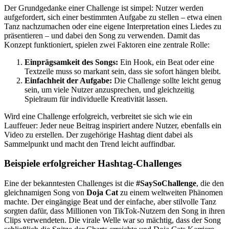
Der Grundgedanke einer Challenge ist simpel: Nutzer werden
aufgefordert, sich einer bestimmten Aufgabe zu stellen – etwa einen
Tanz nachzumachen oder eine eigene Interpretation eines Liedes zu
präsentieren – und dabei den Song zu verwenden. Damit das
Konzept funktioniert, spielen zwei Faktoren eine zentrale Rolle:
Einprägsamkeit des Songs:
Ein Hook, ein Beat oder eine
Textzeile muss so markant sein, dass sie sofort hängen bleibt.
Einfachheit der Aufgabe:
Die Challenge sollte leicht genug
sein, um viele Nutzer anzusprechen, und gleichzeitig
Spielraum für individuelle Kreativität lassen.
Wird eine Challenge erfolgreich, verbreitet sie sich wie ein
Lauffeuer: Jeder neue Beitrag inspiriert andere Nutzer, ebenfalls ein
Video zu erstellen. Der zugehörige Hashtag dient dabei als
Sammelpunkt und macht den Trend leicht auffindbar.
Beispiele erfolgreicher Hashtag-Challenges
Eine der bekanntesten Challenges ist die
#SaySoChallenge
, die den
gleichnamigen Song von
Doja Cat
zu einem weltweiten Phänomen
machte. Der eingängige Beat und der einfache, aber stilvolle Tanz
sorgten dafür, dass Millionen von TikTok-Nutzern den Song in ihren
Clips verwendeten. Die virale Welle war so mächtig, dass der Song