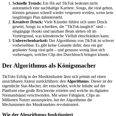
Schnelle Trends:
Ein Hit auf TikTok bedeutet nicht
automatisch eine nachhaltige Karriere. Songs, die viral gehen,
können genauso schnell wieder vergessen werden, wenn kein
langfristiger Plan dahintersteht.
Kreativer Druck:
Viele Künstler fühlen sich unter Druck
gesetzt, Songs zu schreiben, die "TikTok-tauglich" sind –
eingängige Hooks und tanzbare Beats stehen oft im
Vordergrund, was künstlerische Vielfalt einschränken kann.
Unberechenbarkeit:
Der Algorithmus von TikTok ist schwer
vorhersehbar. Es gibt keine Garantie dafür, dass ein gut
geplanter Song viral geht – und genauso wenig lässt sich
vorhersagen, welcher Clip den Durchbruch bringen könnte.
Der Algorithmus als Königsmacher
TikToks Erfolg in der Musikindustrie lässt sich primär auf einen
unsichtbaren Akteur zurückführen: den
Algorithmus
. Dieser ist der
eigentliche Star-Macher, der entscheidet, welche Inhalte auf der
Plattform eine große Reichweite erzielen und welche im digitalen
Niemandsland verschwinden. Mit seiner Fähigkeit, Clips an
Millionen Nutzer auszuspielen, hat der Algorithmus die
Mechanismen des Musikmarktes revolutioniert.
Wie der Algorithmus funktioniert