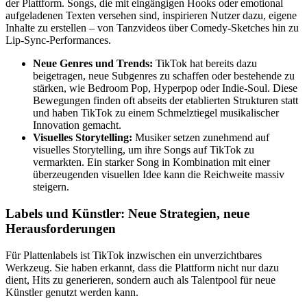
der Plattform. Songs, die mit eingängigen Hooks oder emotional
aufgeladenen Texten versehen sind, inspirieren Nutzer dazu, eigene
Inhalte zu erstellen – von Tanzvideos über Comedy-Sketches hin zu
Lip-Sync-Performances.
Neue Genres und Trends:
TikTok hat bereits dazu
beigetragen, neue Subgenres zu schaffen oder bestehende zu
stärken, wie Bedroom Pop, Hyperpop oder Indie-Soul. Diese
Bewegungen finden oft abseits der etablierten Strukturen statt
und haben TikTok zu einem Schmelztiegel musikalischer
Innovation gemacht.
Visuelles Storytelling:
Musiker setzen zunehmend auf
visuelles Storytelling, um ihre Songs auf TikTok zu
vermarkten. Ein starker Song in Kombination mit einer
überzeugenden visuellen Idee kann die Reichweite massiv
steigern.
Labels und Künstler: Neue Strategien, neue
Herausforderungen
Für Plattenlabels ist TikTok inzwischen ein unverzichtbares
Werkzeug. Sie haben erkannt, dass die Plattform nicht nur dazu
dient, Hits zu generieren, sondern auch als Talentpool für neue
Künstler genutzt werden kann.