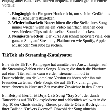
einprägsamer Beat. Diese kurzen Sequenzen haben gleich mehrere
Vorteile:
Eingängigkeit:
Ein guter Hook reicht, um sich im Gedächtnis
der Zuschauer festzusetzen.
Wiederholbarkeit:
Nutzer hören dieselbe Stelle eines Songs
immer wieder, wenn sie ein Video mehrfach ansehen oder
verschiedene Clips mit demselben Sound entdecken.
Neugierde wecken:
Der kurze Ausschnitt motiviert viele, den
ganzen Song auf Streaming-Plattformen wie Spotify, Apple
Music oder YouTube zu suchen.
TikTok als Streaming-Katalysator
Eine virale TikTok-Kampagne hat unmittelbare Auswirkungen auf
die Streaming-Zahlen eines Songs. Nutzer, die durch die Plattform
auf einen Titel aufmerksam werden, streamen ihn oft in
Dauerschleife, um die komplette Version zu hören oder ihn mit
Freunden zu teilen. Viele Songs, die auf TikTok viral gingen,
verzeichneten in kürzester Zeit massive Zuwächse in den Charts.
Ein Beispiel hierfür ist
Doja Cats Song "Say So"
, der durch
Tanzvideos auf TikTok explodierte und schließlich weltweit in die
Top 10 der Charts einstieg. Ebenso profitierte
Olivia Rodrigo
mit
ihrer Ballade
"Drivers License"
. Obwohl der Song ohnehin