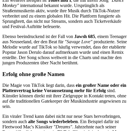
Ein weiteres Beispiel ist
Tones and I
, die mit ihrem Song
"Dance
Monkey"
international bekannt wurde. Ursprünglich als
Straßenmusikerin aktiv, wurde ihre Musik durch TikTok-Nutzer
verbreitet und zu einem globalen Hit. Die Plattform fungierte als
Sprungbrett, das nicht nur Streams, sondern auch Ticketverkäufe
und Festival-Auftritte befeuerte.
Ebenso beeindruckend ist der Fall von
Jawsh 685
, einem Teenager
aus Neuseeland, der den Beat für
"Savage Love"
produzierte. Seine
Melodie wurde auf TikTok so häufig verwendet, dass der etablierte
Popstar Jason Derulo darauf aufmerksam wurde und einen Remix
erstellte. Der Song schoss weltweit in die Charts und machte den
jungen Produzenten über Nacht berühmt.
Erfolg ohne große Namen
Die Magie von TikTok liegt darin, dass
ein großer Name oder ein
Plattenvertrag keine Voraussetzung mehr für Erfolg
sind.
Künstler können direkt mit ihrer Zielgruppe in Kontakt treten, ohne
auf die traditionellen Gatekeeper der Musikindustrie angewiesen zu
sein.
Ein viraler Trend kann dabei nicht nur neue Stars hervorbringen,
sondern auch
alte Songs wiederbeleben
. Ein Beispiel dafür ist
Fleetwood Mac's Klassiker
"Dreams"
. Jahrzehnte nach seiner