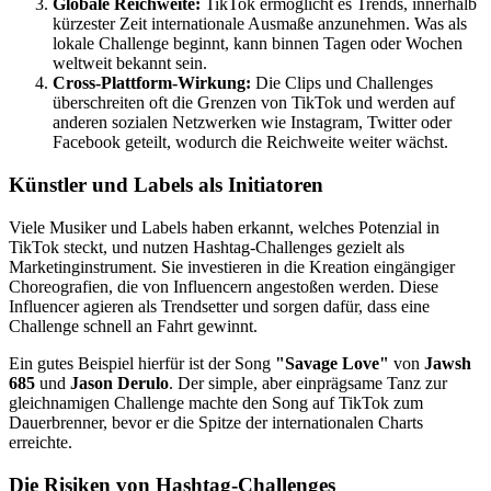
Globale Reichweite:
TikTok ermöglicht es Trends, innerhalb
kürzester Zeit internationale Ausmaße anzunehmen. Was als
lokale Challenge beginnt, kann binnen Tagen oder Wochen
weltweit bekannt sein.
Cross-Plattform-Wirkung:
Die Clips und Challenges
überschreiten oft die Grenzen von TikTok und werden auf
anderen sozialen Netzwerken wie Instagram, Twitter oder
Facebook geteilt, wodurch die Reichweite weiter wächst.
Künstler und Labels als Initiatoren
Viele Musiker und Labels haben erkannt, welches Potenzial in
TikTok steckt, und nutzen Hashtag-Challenges gezielt als
Marketinginstrument. Sie investieren in die Kreation eingängiger
Choreografien, die von Influencern angestoßen werden. Diese
Influencer agieren als Trendsetter und sorgen dafür, dass eine
Challenge schnell an Fahrt gewinnt.
Ein gutes Beispiel hierfür ist der Song
"Savage Love"
von
Jawsh
685
und
Jason Derulo
. Der simple, aber einprägsame Tanz zur
gleichnamigen Challenge machte den Song auf TikTok zum
Dauerbrenner, bevor er die Spitze der internationalen Charts
erreichte.
Die Risiken von Hashtag-Challenges