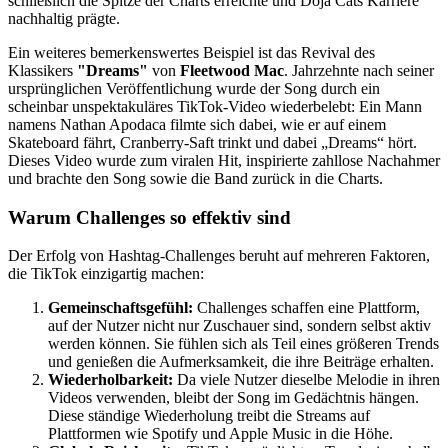
schließlich die Spitze der Charts erreichte und Doja Cats Karriere
nachhaltig prägte.
Ein weiteres bemerkenswertes Beispiel ist das Revival des
Klassikers
"Dreams"
von
Fleetwood Mac
. Jahrzehnte nach seiner
ursprünglichen Veröffentlichung wurde der Song durch ein
scheinbar unspektakuläres TikTok-Video wiederbelebt: Ein Mann
namens Nathan Apodaca filmte sich dabei, wie er auf einem
Skateboard fährt, Cranberry-Saft trinkt und dabei „Dreams“ hört.
Dieses Video wurde zum viralen Hit, inspirierte zahllose Nachahmer
und brachte den Song sowie die Band zurück in die Charts.
Warum Challenges so effektiv sind
Der Erfolg von Hashtag-Challenges beruht auf mehreren Faktoren,
die TikTok einzigartig machen:
Gemeinschaftsgefühl:
Challenges schaffen eine Plattform,
auf der Nutzer nicht nur Zuschauer sind, sondern selbst aktiv
werden können. Sie fühlen sich als Teil eines größeren Trends
und genießen die Aufmerksamkeit, die ihre Beiträge erhalten.
Wiederholbarkeit:
Da viele Nutzer dieselbe Melodie in ihren
Videos verwenden, bleibt der Song im Gedächtnis hängen.
Diese ständige Wiederholung treibt die Streams auf
Plattformen wie Spotify und Apple Music in die Höhe.