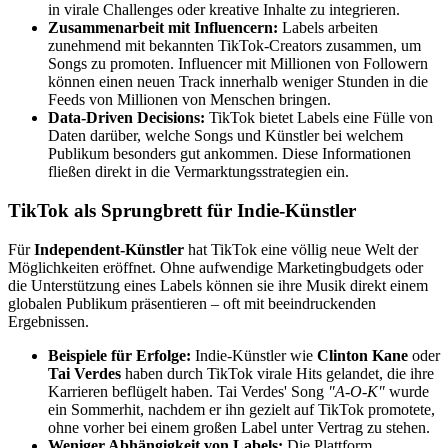
in virale Challenges oder kreative Inhalte zu integrieren.
Zusammenarbeit mit Influencern:
Labels arbeiten
zunehmend mit bekannten TikTok-Creators zusammen, um
Songs zu promoten. Influencer mit Millionen von Followern
können einen neuen Track innerhalb weniger Stunden in die
Feeds von Millionen von Menschen bringen.
Data-Driven Decisions:
TikTok bietet Labels eine Fülle von
Daten darüber, welche Songs und Künstler bei welchem
Publikum besonders gut ankommen. Diese Informationen
fließen direkt in die Vermarktungsstrategien ein.
TikTok als Sprungbrett für Indie-Künstler
Für
Independent-Künstler
hat TikTok eine völlig neue Welt der
Möglichkeiten eröffnet. Ohne aufwendige Marketingbudgets oder
die Unterstützung eines Labels können sie ihre Musik direkt einem
globalen Publikum präsentieren – oft mit beeindruckenden
Ergebnissen.
Beispiele für Erfolge:
Indie-Künstler wie
Clinton Kane
oder
Tai Verdes
haben durch TikTok virale Hits gelandet, die ihre
Karrieren beflügelt haben. Tai Verdes' Song
"A-O-K"
wurde
ein Sommerhit, nachdem er ihn gezielt auf TikTok promotete,
ohne vorher bei einem großen Label unter Vertrag zu stehen.
Weniger Abhängigkeit von Labels:
Die Plattform