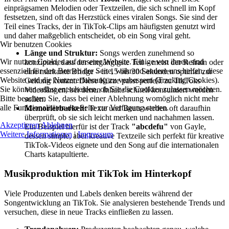
einprägsamen Melodien oder Textzeilen, die sich schnell im Kopf
festsetzen, sind oft das Herzstück eines viralen Songs. Sie sind der
Teil eines Tracks, der in TikTok-Clips am häufigsten genutzt wird
und daher maßgeblich entscheidet, ob ein Song viral geht.
Wir benutzen Cookies
Länge und Struktur:
Songs werden zunehmend so
Wir nutzen Cookies auf unserer Website. Einige von ihnen sind
konzipiert, dass der eingängigste Teil – meist der Refrain oder
essenziell für den Betrieb der Seite, während andere uns helfen, diese
eine markante Bridge – in 15 bis 30 Sekunden optimal zur
Website und die Nutzererfahrung zu verbessern (Tracking Cookies).
Geltung kommt. Diese Kürze passt perfekt zu TikToks
Sie können selbst entscheiden, ob Sie die Cookies zulassen möchten.
Videolängen, bei denen Inhalte schnell konsumiert werden
Bitte beachten Sie, dass bei einer Ablehnung womöglich nicht mehr
sollen.
alle Funktionalitäten der Seite zur Verfügung stehen.
Memorierbarkeit:
Texte und Beats werden oft daraufhin
überprüft, ob sie sich leicht merken und nachahmen lassen.
Akzeptieren
Ablehnen
Ein Beispiel hierfür ist der Track
"abcdefu"
von Gayle,
Weitere Informationen
|
Impressum
dessen simple, aber kreative Textzeile sich perfekt für kreative
TikTok-Videos eignete und den Song auf die internationalen
Charts katapultierte.
Musikproduktion mit TikTok im Hinterkopf
Viele Produzenten und Labels denken bereits während der
Songentwicklung an TikTok. Sie analysieren bestehende Trends und
versuchen, diese in neue Tracks einfließen zu lassen.