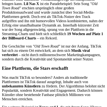
bringen kann.
Lil Nas X
ist ein Paradebeispiel: Sein Song
"Old
Town Road"
erschien ursprünglich ohne großen
Produktionsaufwand und wurde zunächst über Social-Media-
Plattformen geteilt. Doch erst als TikTok-Nutzer den Track
aufgriffen und ihn mit humorvollen Videos kombinierten, nahm der
Erfolg eine unaufhaltsame Dynamik an. Innerhalb kürzester Zeit
war der Song allgegenwärtig, sprang von der Plattform in die
Streaming-Charts und hielt sich schließlich
19 Wochen auf Platz 1
der Billboard-Charts
– ein Rekord.
Die Geschichte von
"Old Town Road"
ist nur der Anfang. TikTok
hat sich zu einem Ort entwickelt, an dem sich
Musik viral
verbreitet
– nicht durch millionenschwere Marketingkampagnen,
sondern durch die Kreativität und Spontaneität seiner Nutzer.
Eine Plattform, die Stars erschafft
Was macht TikTok so besonders? Anders als traditionelle
Plattformen ist TikTok darauf ausgelegt, Inhalte auch von
unbekannten Künstlern
zu fördern. Der Algorithmus belohnt nicht
Popularität, sondern Kreativität und Engagement. Dadurch können
Künstler ohne bestehende Fanbase plötzlich Millionen von
Menschen erreichen.