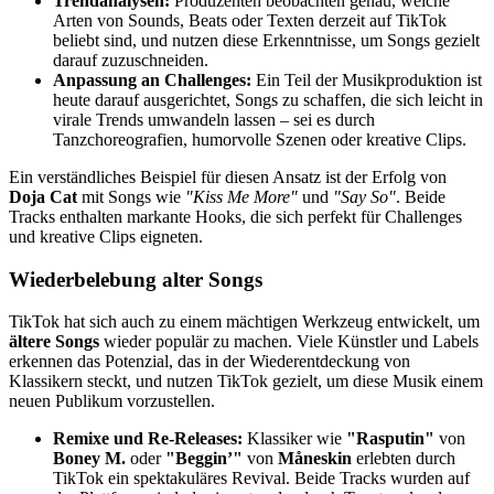
Trendanalysen:
Produzenten beobachten genau, welche
Arten von Sounds, Beats oder Texten derzeit auf TikTok
beliebt sind, und nutzen diese Erkenntnisse, um Songs gezielt
darauf zuzuschneiden.
Anpassung an Challenges:
Ein Teil der Musikproduktion ist
heute darauf ausgerichtet, Songs zu schaffen, die sich leicht in
virale Trends umwandeln lassen – sei es durch
Tanzchoreografien, humorvolle Szenen oder kreative Clips.
Ein verständliches Beispiel für diesen Ansatz ist der Erfolg von
Doja Cat
mit Songs wie
"Kiss Me More"
und
"Say So"
. Beide
Tracks enthalten markante Hooks, die sich perfekt für Challenges
und kreative Clips eigneten.
Wiederbelebung alter Songs
TikTok hat sich auch zu einem mächtigen Werkzeug entwickelt, um
ältere Songs
wieder populär zu machen. Viele Künstler und Labels
erkennen das Potenzial, das in der Wiederentdeckung von
Klassikern steckt, und nutzen TikTok gezielt, um diese Musik einem
neuen Publikum vorzustellen.
Remixe und Re-Releases:
Klassiker wie
"Rasputin"
von
Boney M.
oder
"Beggin’"
von
Måneskin
erlebten durch
TikTok ein spektakuläres Revival. Beide Tracks wurden auf