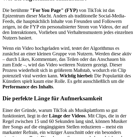
Die berühmte
"For You Page" (FYP)
von TikTok ist das
Epizentrum dieser Macht. Anders als traditionelle Social-Media-
Feeds, die hauptsächlich Inhalte von Freunden und Followern
zeigen, ist die FYP ein personalisierter Strom von Videos, der auf
den Interaktionen, Vorlieben und Verhaltensmustern jedes einzelnen
Nutzers basiert.
Wenn ein Video hochgeladen wird, testet der Algorithmus es
zunächst an einer kleinen Gruppe von Nutzern. Werden diese aktiv
– durch Likes, Kommentare, das Teilen oder das Anschauen bis
zum Ende –, wird das Video weiteren Nutzern gezeigt. Dieser
Prozess wiederholt sich in größerem Maßstab, wodurch ein Clip
potenziell viral werden kann.
Wichtig hierbei:
Die Popularität des
Künstlers spielt kaum eine Rolle. Es geht ausschließlich um die
Performance des Inhalts
.
Die perfekte Länge für Aufmerksamkeit
Einer der Gründe, warum TikTok als Musikplattform so gut
funktioniert, liegt in der
Länge der Videos
. Mit Clips, die in der
Regel zwischen 15 und 60 Sekunden lang sind, können Musiker
ihre Songs auf die eingängigsten Stellen reduzieren – meist ein
markanter Refrain, ein witziger Ausschnitt oder ein besonders